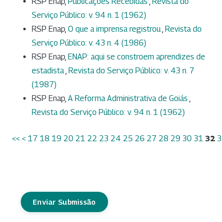
RSP Enap,
Publicações Recebidas
,
Revista do
Serviço Público: v. 94 n. 1 (1962)
RSP Enap,
O que a imprensa registrou
,
Revista do
Serviço Público: v. 43 n. 4 (1986)
RSP Enap,
ENAP: aqui se constroem aprendizes de
estadista
,
Revista do Serviço Público: v. 43 n. 7
(1987)
RSP Enap,
A Reforma Administrativa de Goiás
,
Revista do Serviço Público: v. 94 n. 1 (1962)
<<
<
17
18
19
20
21
22
23
24
25
26
27
28
29
30
31
32
3
Enviar Submissão