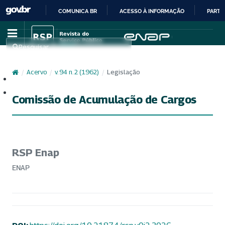
COMUNICA BR
ACESSO À INFORMAÇÃO
PARTI
IR
PARA
Pesquisar
O
CONTEÚDO
/
Acervo
/
v. 94 n. 2 (1962)
/
Legislação
Cadastro
Acesso
Comissão de Acumulação de Cargos
RSP Enap
ENAP