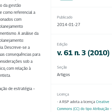
to da gestão
e como referencial a
Publicado
cionados com
2014-01-27
 planejamento
mentismo. A análise da
 planejamento:
Edição
ia. Descreve-se a
v. 61 n. 3 (2010)
suas consequências para
onsiderações sob a
Seção
ico, com relação à
Artigos
ntista.
ção de estratégia –
Licença
- A RSP adota a licença
Creative
Commons (CC) do tipo Atribuição –