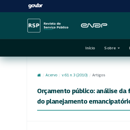
Início
Sobre
/
Acervo
/
v. 61 n. 3 (2010)
/
Artigos
Orçamento público: análise da 
do planejamento emancipatório