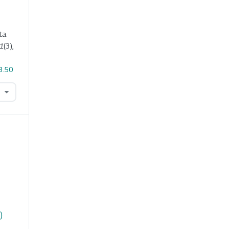
ta.
1
(3),
3.50
)