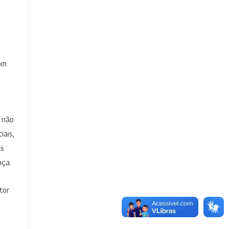
com
e não
iais,
as
nça.
tor