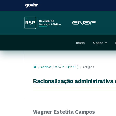
Início
Sobre
/
Acervo
/
v. 67 n. 3 (1955)
/
Artigos
Racionalização administrativa d
Wagner Estelita Campos