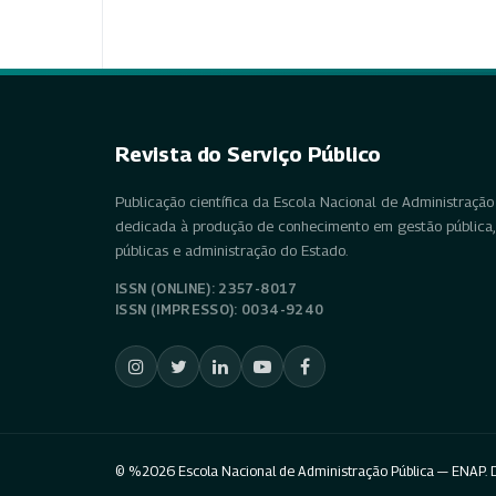
Revista do Serviço Público
Publicação científica da Escola Nacional de Administração 
dedicada à produção de conhecimento em gestão pública, 
públicas e administração do Estado.
ISSN (ONLINE): 2357-8017
ISSN (IMPRESSO): 0034-9240
© %2026 Escola Nacional de Administração Pública — ENAP. D