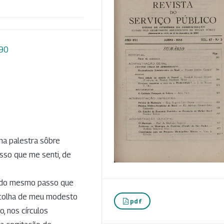
090
ma palestra sôbre
esso que me senti, de
, do mesmo passo que
scolha de meu modesto
pdf
, nos círculos