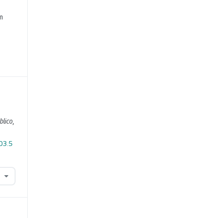
e
m
blico
,
03.5