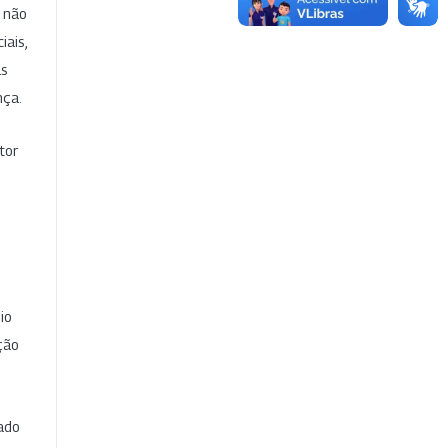
e não
iais,
as
nça.
tor
io
ção
cado