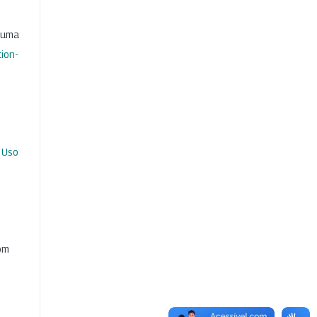
b uma
ion-
 Uso
com