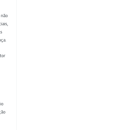
e não
iais,
as
nça.
tor
io
ção