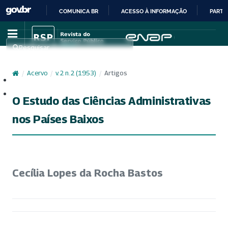
COMUNICA BR
ACESSO À INFORMAÇÃO
PARTI
IR
PARA
Pesquisar
O
CONTEÚDO
/
Acervo
/
v. 2 n. 2 (1953)
/
Artigos
Cadastro
Acesso
O Estudo das Ciências Administrativas
nos Países Baixos
Cecília Lopes da Rocha Bastos