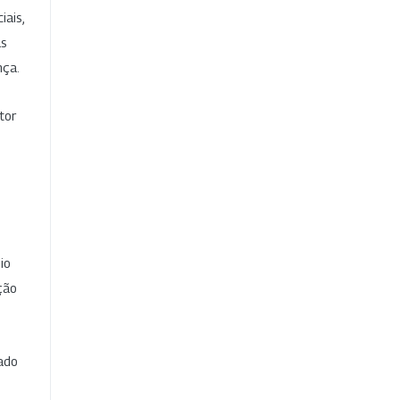
iais,
as
nça.
tor
io
ção
cado
e