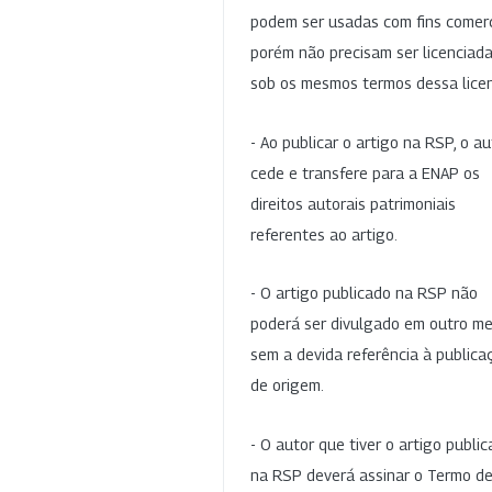
podem ser usadas com fins comerc
porém não precisam ser licenciad
sob os mesmos termos dessa lice
- Ao publicar o artigo na RSP, o au
cede e transfere para a ENAP os
direitos autorais patrimoniais
referentes ao artigo.
- O artigo publicado na RSP não
poderá ser divulgado em outro me
sem a devida referência à publica
de origem.
- O autor que tiver o artigo publi
na RSP deverá assinar o Termo d