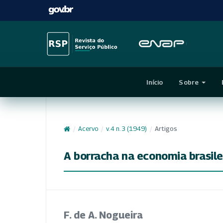
Início
Sobre
/
Acervo
/
v. 4 n. 3 (1949)
/
Artigos
A borracha na economia brasile
F. de A. Nogueira