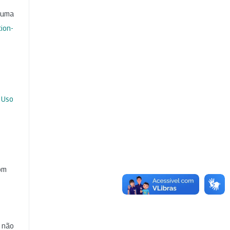
b uma
ion-
 Uso
com
e não