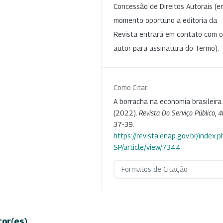
Concessão de Direitos Autorais (e
momento oportuno a editoria da
Revista entrará em contato com o
autor para assinatura do Termo).
Como Citar
A borracha na economia brasileira.
(2022).
Revista Do Serviço Público
,
4
37-39.
https://revista.enap.gov.br/index.p
SP/article/view/7344
Formatos de Citação
tor(es)