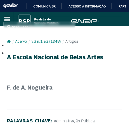
COMUNICA BR
ACESSO À INFORMAÇÃO
PARTI
IR
PARA
Pesquisar
O
CONTEÚDO
/
Acervo
/
v. 3 n. 1 e 2 (1948)
/
Artigos
Cadastro
Acesso
A Escola Nacional de Belas Artes
F. de A. Nogueira
PALAVRAS-CHAVE:
Administração Pública