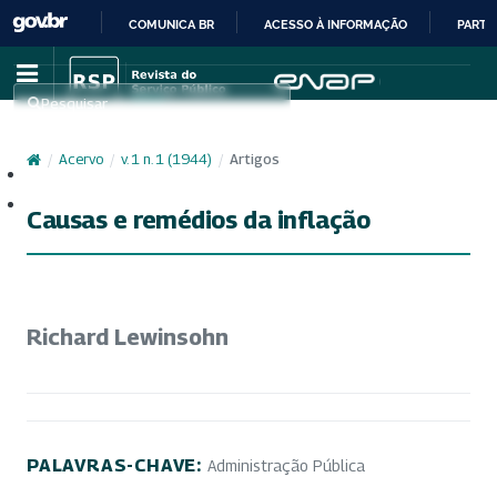
COMUNICA BR
ACESSO À INFORMAÇÃO
PARTI
IR
PARA
Pesquisar
O
CONTEÚDO
/
Acervo
/
v. 1 n. 1 (1944)
/
Artigos
Cadastro
Acesso
Causas e remédios da inflação
Richard Lewinsohn
PALAVRAS-CHAVE:
Administração Pública