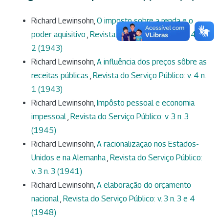
Richard Lewinsohn,
O imposto sobre a renda e o
poder aquisitivo
,
Revista do Serviço Público: v. 4 n.
2 (1943)
Richard Lewinsohn,
A influência dos preços sôbre as
receitas públicas
,
Revista do Serviço Público: v. 4 n.
1 (1943)
Richard Lewinsohn,
Impôsto pessoal e economia
impessoal
,
Revista do Serviço Público: v. 3 n. 3
(1945)
Richard Lewinsohn,
A racionalizaçao nos Estados-
Unidos e na Alemanha
,
Revista do Serviço Público:
v. 3 n. 3 (1941)
Richard Lewinsohn,
A elaboração do orçamento
nacional
,
Revista do Serviço Público: v. 3 n. 3 e 4
(1948)