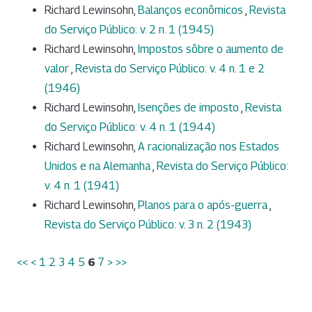
Richard Lewinsohn,
Balanços econômicos
,
Revista
do Serviço Público: v. 2 n. 1 (1945)
Richard Lewinsohn,
Impostos sôbre o aumento de
valor
,
Revista do Serviço Público: v. 4 n. 1 e 2
(1946)
Richard Lewinsohn,
Isenções de imposto
,
Revista
do Serviço Público: v. 4 n. 1 (1944)
Richard Lewinsohn,
A racionalização nos Estados
Unidos e na Alemanha
,
Revista do Serviço Público:
v. 4 n. 1 (1941)
Richard Lewinsohn,
Planos para o após-guerra
,
Revista do Serviço Público: v. 3 n. 2 (1943)
<<
<
1
2
3
4
5
6
7
>
>>