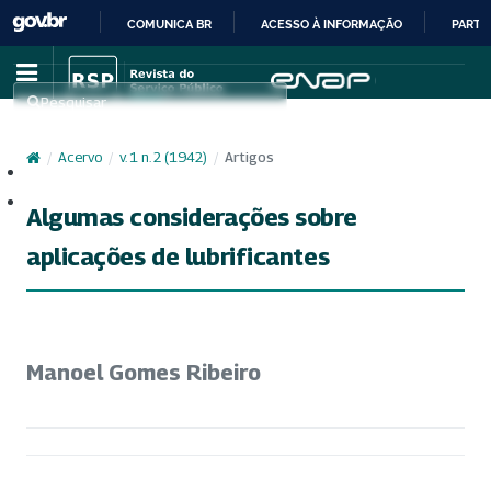
COMUNICA BR
ACESSO À INFORMAÇÃO
PARTI
IR
PARA
Pesquisar
O
CONTEÚDO
/
Acervo
/
v. 1 n. 2 (1942)
/
Artigos
Cadastro
Acesso
Algumas considerações sobre
aplicações de lubrificantes
Manoel Gomes Ribeiro