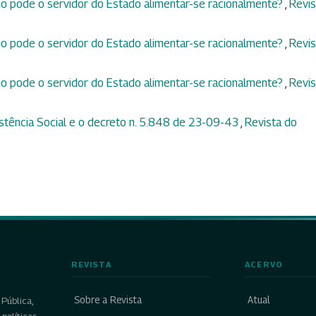
o pode o servidor do Estado alimentar-se racionalmente?
,
Revis
o pode o servidor do Estado alimentar-se racionalmente?
,
Revis
o pode o servidor do Estado alimentar-se racionalmente?
,
Revis
stência Social e o decreto n. 5.848 de 23-09-43
,
Revista do
REVISTA
ACERVO
Sobre a Revista
Atual
Pública,