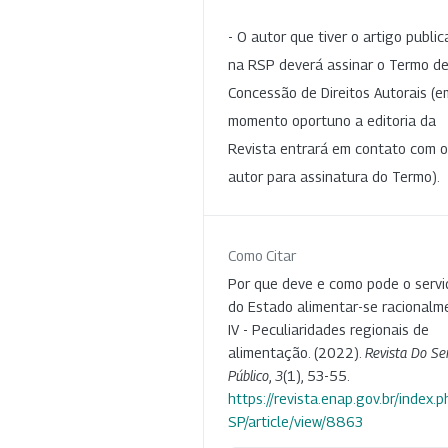
- O autor que tiver o artigo publi
na RSP deverá assinar o Termo d
Concessão de Direitos Autorais (e
momento oportuno a editoria da
Revista entrará em contato com o
autor para assinatura do Termo).
Como Citar
Por que deve e como pode o servi
do Estado alimentar-se racionalm
IV - Peculiaridades regionais de
alimentação. (2022).
Revista Do Se
Público
,
3
(1), 53-55.
https://revista.enap.gov.br/index.p
SP/article/view/8863