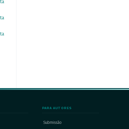
ta
ta
ta
PARA AUTORES
Submissão