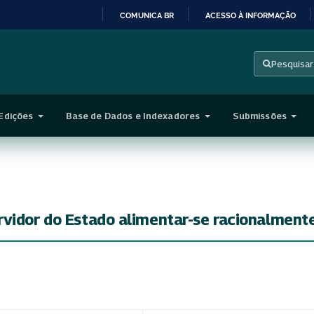
COMUNICA BR
ACESSO À INFORMAÇÃO
IR
PARA
Pesquisar
O
CONTEÚDO
Edições
Base de Dados e Indexadores
Submissões
rvidor do Estado alimentar-se racionalment