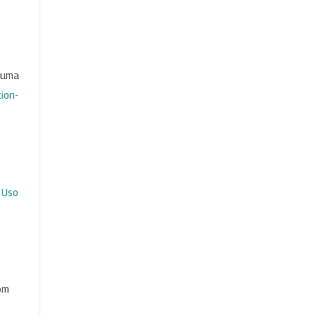
b uma
ion-
 Uso
com