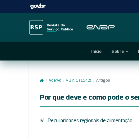
Início
Sobre
/
Acervo
/
v. 3 n. 1 (1942)
/
Artigos
Por que deve e como pode o se
IV - Peculiaridades regionais de alimentação