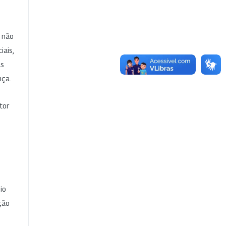
e não
iais,
as
nça.
tor
io
ção