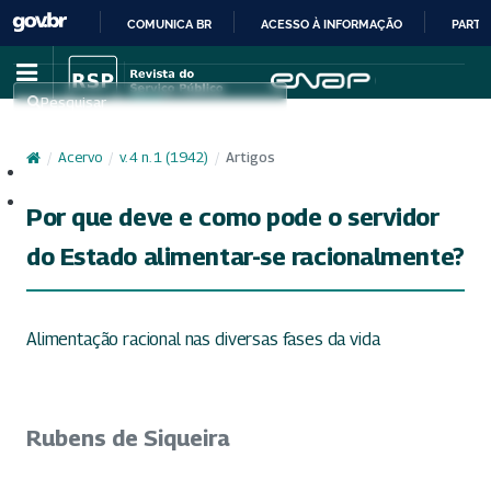
COMUNICA BR
ACESSO À INFORMAÇÃO
PARTI
IR
PARA
Pesquisar
O
CONTEÚDO
/
Acervo
/
v. 4 n. 1 (1942)
/
Artigos
Cadastro
Acesso
Por que deve e como pode o servidor
do Estado alimentar-se racionalmente?
Alimentação racional nas diversas fases da vida
Rubens de Siqueira