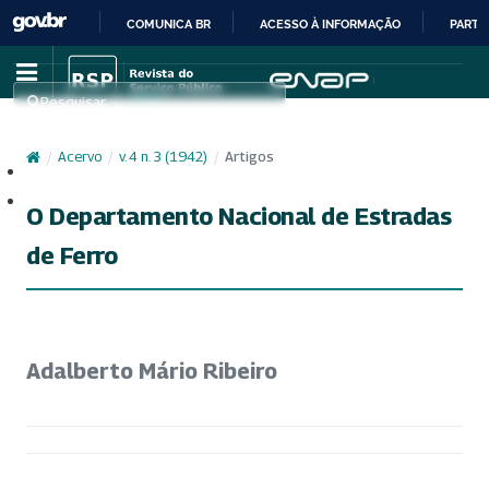
COMUNICA BR
ACESSO À INFORMAÇÃO
PARTI
IR
PARA
Pesquisar
O
CONTEÚDO
/
Acervo
/
v. 4 n. 3 (1942)
/
Artigos
Cadastro
Acesso
O Departamento Nacional de Estradas
de Ferro
Adalberto Mário Ribeiro