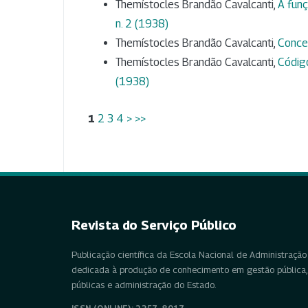
Themístocles Brandão Cavalcanti,
A funç
n. 2 (1938)
Themístocles Brandão Cavalcanti,
Conce
Themístocles Brandão Cavalcanti,
Códig
(1938)
1
2
3
4
>
>>
Revista do Serviço Público
Publicação científica da Escola Nacional de Administração 
dedicada à produção de conhecimento em gestão pública, 
públicas e administração do Estado.