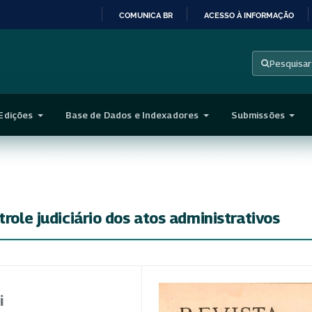
COMUNICA BR
ACESSO À INFORMAÇÃO
IR
PARA
Pesquisar
O
CONTEÚDO
Edições
Base de Dados e Indexadores
Submissões
trole judiciário dos atos administrativos
i