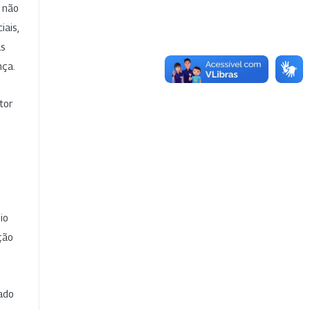
e não
iais,
as
nça.
tor
io
ção
cado