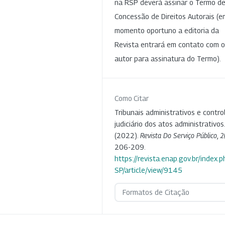
na RSP deverá assinar o Termo d
Concessão de Direitos Autorais (e
momento oportuno a editoria da
Revista entrará em contato com o
autor para assinatura do Termo).
Como Citar
Tribunais administrativos e contro
judiciário dos atos administrativos.
(2022).
Revista Do Serviço Público
,
2
206-209.
https://revista.enap.gov.br/index.p
SP/article/view/9145
Formatos de Citação