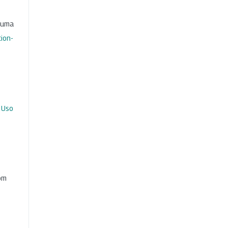
b uma
ion-
 Uso
com