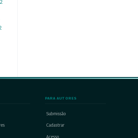
 2
)
2
PARA AUTORES
Submissão
res
Cadastrar
Acesso