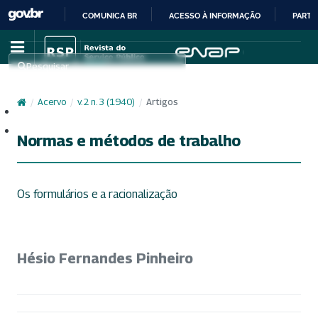
COMUNICA BR
ACESSO À INFORMAÇÃO
PARTI
IR
PARA
Pesquisar
O
CONTEÚDO
/
Acervo
/
v. 2 n. 3 (1940)
/
Artigos
Cadastro
Acesso
Normas e métodos de trabalho
Os formulários e a racionalização
Hésio Fernandes Pinheiro