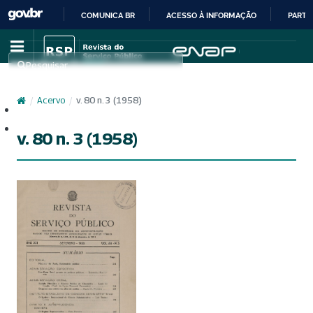
COMUNICA BR
ACESSO À INFORMAÇÃO
PARTI
IR
PARA
Pesquisar
O
CONTEÚDO
/
Acervo
/
v. 80 n. 3 (1958)
Cadastro
Acesso
v. 80 n. 3 (1958)