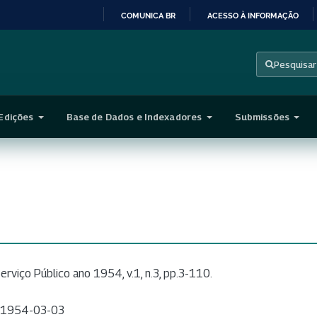
COMUNICA BR
ACESSO À INFORMAÇÃO
IR
PARA
Pesquisar
O
CONTEÚDO
Edições
Base de Dados e Indexadores
Submissões
erviço Público ano 1954, v.1, n.3, pp.3-110.
1954-03-03