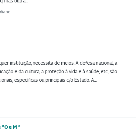
, mas outra...
odiano
uer instituição, necessita de meios. A defesa nacional, a
ação e da cultura, a proteção à vida e à saúde, etc, são
nais, específicas ou principais c/o Estado. A...
 “O e M ”