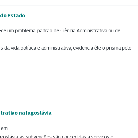
 do Estado
ce um problema-padrão de Ciência Administrativa ou de
da vida política e administrativa, evidencia êle o prisma pelo
rativo na Iugoslávia
o em
ugoslávia, as subvenções são concedidas a serviços e