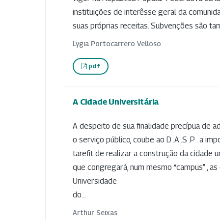
instituições de interêsse geral da comuni
suas próprias receitas. Subvenções são ta
Lygia Portocarrero Velloso
pdf
A Cidade Universitária
A despeito de sua finalidade precípua de a
o serviço público, coube ao D .A .S .P . a im
tarefit de realizar a construção da cidade un
que congregará, num mesmo “campus” , as
Universidade
do...
Arthur Seixas