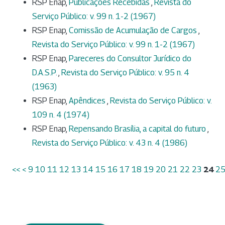
RSP Enap,
Publicações Recebidas
,
Revista do
Serviço Público: v. 99 n. 1-2 (1967)
RSP Enap,
Comissão de Acumulação de Cargos
,
Revista do Serviço Público: v. 99 n. 1-2 (1967)
RSP Enap,
Pareceres do Consultor Jurídico do
D.A.S.P.
,
Revista do Serviço Público: v. 95 n. 4
(1963)
RSP Enap,
Apêndices
,
Revista do Serviço Público: v.
109 n. 4 (1974)
RSP Enap,
Repensando Brasília, a capital do futuro
,
Revista do Serviço Público: v. 43 n. 4 (1986)
<<
<
9
10
11
12
13
14
15
16
17
18
19
20
21
22
23
24
2