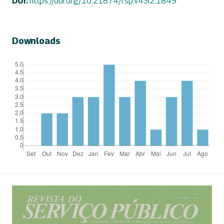
DOI:
https://doi.org/10.21874/rsp.v43i2.1849
Downloads