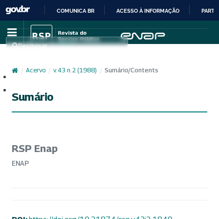
COMUNICA BR
ACESSO À INFORMAÇÃO
PARTI
IR
PARA
Pesquisar
O
CONTEÚDO
/
Acervo
/
v. 43 n. 2 (1988)
/
Sumário/Contents
Cadastro
Acesso
Sumário
RSP Enap
ENAP