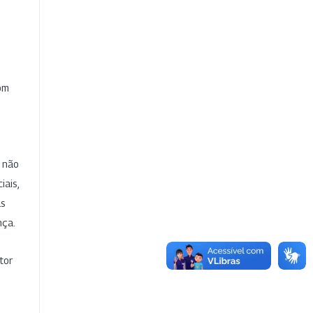
com
e não
iais,
as
nça.
tor