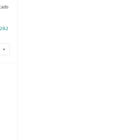
stado
3.282