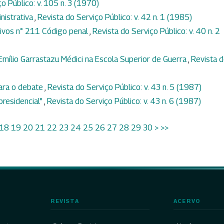
o Público: v. 105 n. 3 (1970)
nistrativa
,
Revista do Serviço Público: v. 42 n. 1 (1985)
tivos n° 211 Código penal
,
Revista do Serviço Público: v. 40 n. 2
Emílio Garrastazu Médici na Escola Superior de Guerra
,
Revista 
para o debate
,
Revista do Serviço Público: v. 43 n. 5 (1987)
presidencial”
,
Revista do Serviço Público: v. 43 n. 6 (1987)
18
19
20
21
22
23
24
25
26
27
28
29
30
>
>>
REVISTA
ACERVO