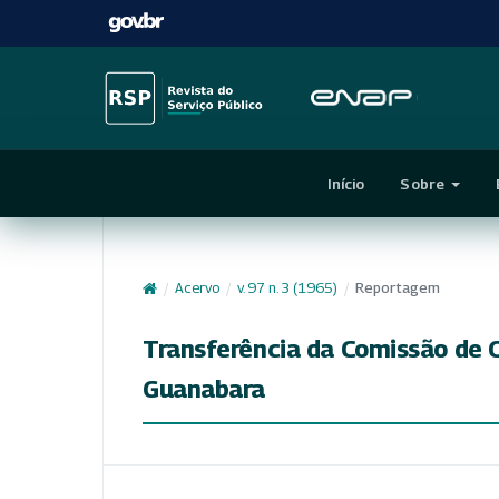
Início
Sobre
/
Acervo
/
v. 97 n. 3 (1965)
/
Reportagem
Transferência da Comissão de C
Guanabara