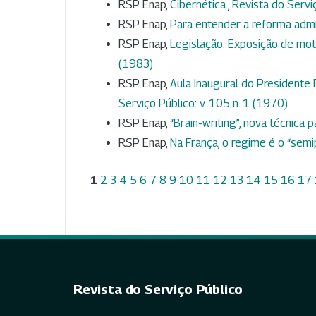
RSP Enap,
Cibernética
,
Revista do Serviç
RSP Enap,
Para entender a reforma admi
RSP Enap,
Legislação: Exposição de mo
(1983)
RSP Enap,
Aula Inaugural do Presidente 
Serviço Público: v. 105 n. 1 (1970)
RSP Enap,
“Brain-writing”, nova técnica 
RSP Enap,
Na França, o regime é o “semi
1
2
3
4
5
6
7
8
9
10
11
12
13
14
15
16
17
Revista do Serviço Público