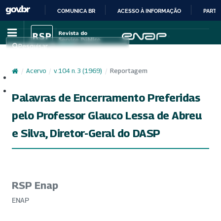
COMUNICA BR
ACESSO À INFORMAÇÃO
PARTI
IR
PARA
Pesquisar
O
CONTEÚDO
/
Acervo
/
v. 104 n. 3 (1969)
/
Reportagem
Cadastro
Acesso
Palavras de Encerramento Preferidas
pelo Professor Glauco Lessa de Abreu
e Silva, Diretor-Geral do DASP
RSP Enap
ENAP