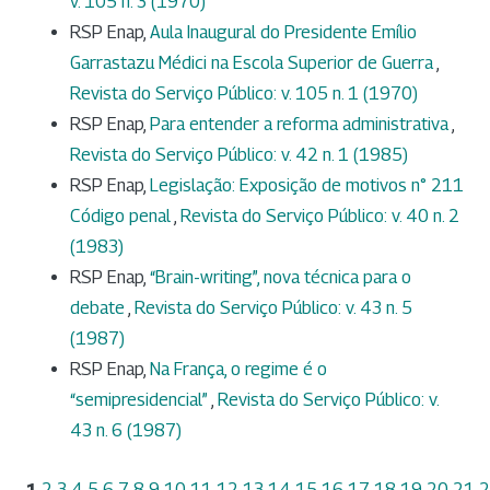
v. 105 n. 3 (1970)
RSP Enap,
Aula Inaugural do Presidente Emílio
Garrastazu Médici na Escola Superior de Guerra
,
Revista do Serviço Público: v. 105 n. 1 (1970)
RSP Enap,
Para entender a reforma administrativa
,
Revista do Serviço Público: v. 42 n. 1 (1985)
RSP Enap,
Legislação: Exposição de motivos n° 211
Código penal
,
Revista do Serviço Público: v. 40 n. 2
(1983)
RSP Enap,
“Brain-writing”, nova técnica para o
debate
,
Revista do Serviço Público: v. 43 n. 5
(1987)
RSP Enap,
Na França, o regime é o
“semipresidencial”
,
Revista do Serviço Público: v.
43 n. 6 (1987)
1
2
3
4
5
6
7
8
9
10
11
12
13
14
15
16
17
18
19
20
21
2