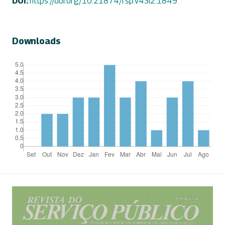
DOI:
https://doi.org/10.21874/rsp.v43i2.1849
Downloads