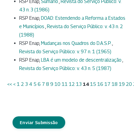
RSP Enap,
Sumário
,
Revista do Serviço Público: v.
43 n. 3 (1986)
RSP Enap,
DOAD: Estendendo a Reforma a Estados
e Municípios
,
Revista do Serviço Público: v. 43 n. 2
(1988)
RSP Enap,
Mudanças nos Quadros do D.A.S.P.
,
Revista do Serviço Público: v. 97 n. 1 (1965)
RSP Enap,
LBA é um modelo de descentralização
,
Revista do Serviço Público: v. 43 n. 5 (1987)
<<
<
1
2
3
4
5
6
7
8
9
10
11
12
13
14
15
16
17
18
19
20
Enviar Submissão