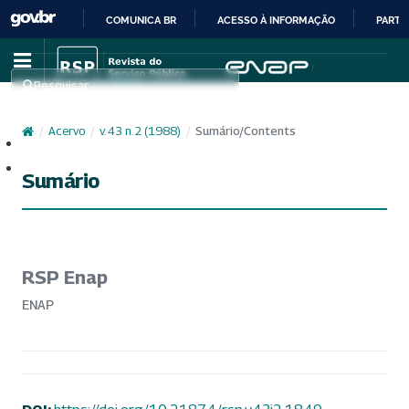
COMUNICA BR
ACESSO À INFORMAÇÃO
PARTI
IR
PARA
Pesquisar
O
CONTEÚDO
/
Acervo
/
v. 43 n. 2 (1988)
/
Sumário/Contents
Cadastro
Acesso
Sumário
RSP Enap
ENAP