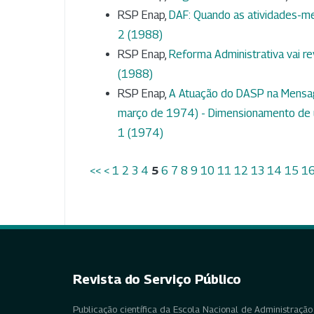
RSP Enap,
DAF: Quando as atividades-mei
2 (1988)
RSP Enap,
Reforma Administrativa vai re
(1988)
RSP Enap,
A Atuação do DASP na Mensag
março de 1974) - Dimensionamento de
1 (1974)
<<
<
1
2
3
4
5
6
7
8
9
10
11
12
13
14
15
1
Revista do Serviço Público
Publicação científica da Escola Nacional de Administração 