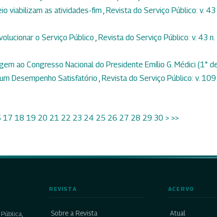
o viabilizam as atividades-fim
,
Revista do Serviço Público: v. 43 
volucionar o Serviço Público
,
Revista do Serviço Público: v. 43 n.
em ao Congresso Nacional do Presidente Emílio G. Médici (1° d
 um Desempenho Satisfatório
,
Revista do Serviço Público: v. 109 
6
17
18
19
20
21
22
23
24
25
26
27
28
29
30
>
>>
REVISTA
ACERVO
Sobre a Revista
Atual
Pública,