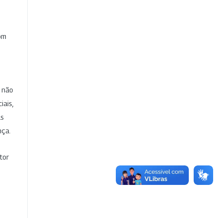
com
e não
iais,
as
nça.
tor