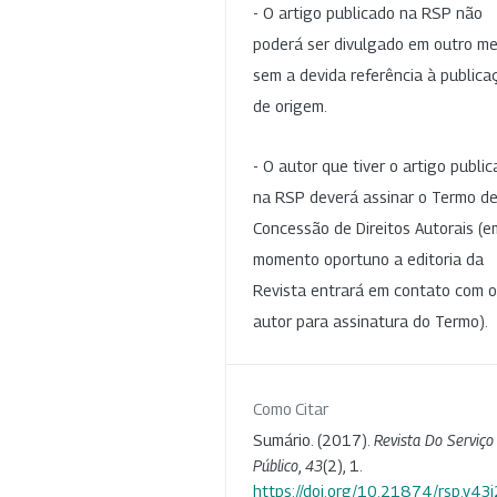
- O artigo publicado na RSP não
poderá ser divulgado em outro me
sem a devida referência à publica
de origem.
- O autor que tiver o artigo publi
na RSP deverá assinar o Termo d
Concessão de Direitos Autorais (e
momento oportuno a editoria da
Revista entrará em contato com o
autor para assinatura do Termo).
Como Citar
Sumário. (2017).
Revista Do Serviço
Público
,
43
(2), 1.
https://doi.org/10.21874/rsp.v43