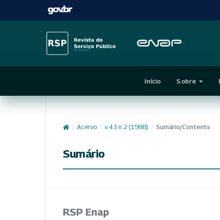
Início
Sobre
/
Acervo
/
v. 43 n. 2 (1988)
/
Sumário/Contents
Sumário
RSP Enap