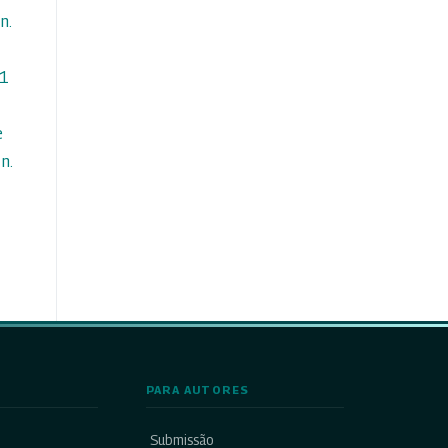
n.
 1
e
n.
PARA AUTORES
Submissão