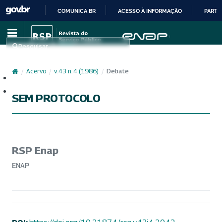
COMUNICA BR
ACESSO À INFORMAÇÃO
PARTI
IR
PARA
Pesquisar
O
CONTEÚDO
/
Acervo
/
v. 43 n. 4 (1986)
/
Debate
Cadastro
Acesso
SEM PROTOCOLO
RSP Enap
ENAP