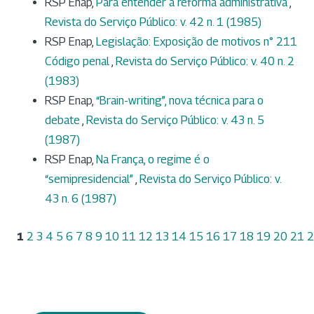
RSP Enap,
Para entender a reforma administrativa
,
Revista do Serviço Público: v. 42 n. 1 (1985)
RSP Enap,
Legislação: Exposição de motivos n° 211
Código penal
,
Revista do Serviço Público: v. 40 n. 2
(1983)
RSP Enap,
“Brain-writing”, nova técnica para o
debate
,
Revista do Serviço Público: v. 43 n. 5
(1987)
RSP Enap,
Na França, o regime é o
“semipresidencial”
,
Revista do Serviço Público: v.
43 n. 6 (1987)
1
2
3
4
5
6
7
8
9
10
11
12
13
14
15
16
17
18
19
20
21
2