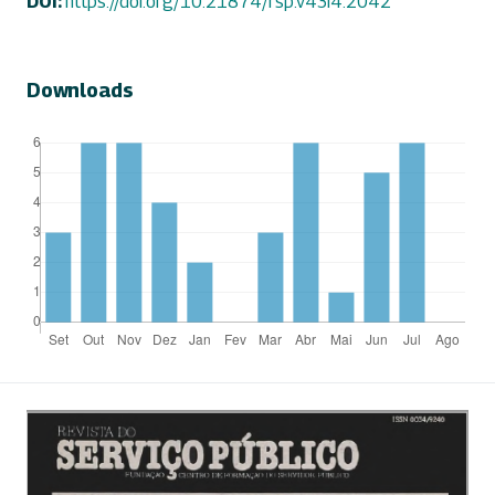
DOI:
https://doi.org/10.21874/rsp.v43i4.2042
Downloads