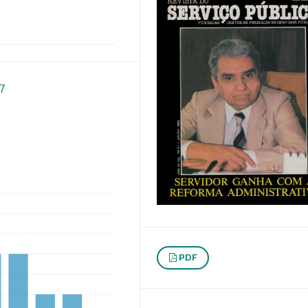
87
PDF