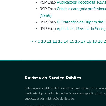
RSP Enap,
Publicações Recebidas
,
Revis
RSP Enap,
Criada a categoria profission
(1966)
RSP Enap,
O Centenário da Origem das 
RSP Enap,
Apêndices
,
Revista do Serviç
<<
<
9
10
11
12
13
14
15
16
17
18
19
20
2
Revista do Serviço Público
Publicação científica da Escola Nacional de Administração 
dedicada à produção de conhecimento em gestão pública, 
públicas e administração do Estado.