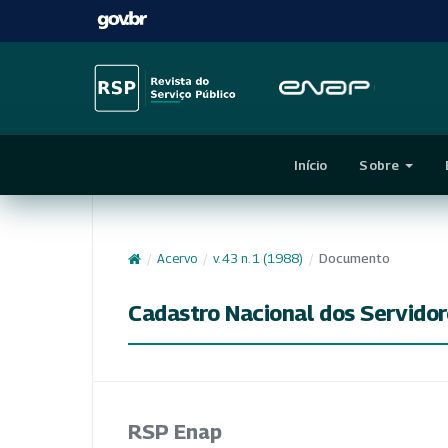
Início
Sobre
/
Acervo
/
v. 43 n. 1 (1988)
/
Documento
Cadastro Nacional dos Servidor
RSP Enap