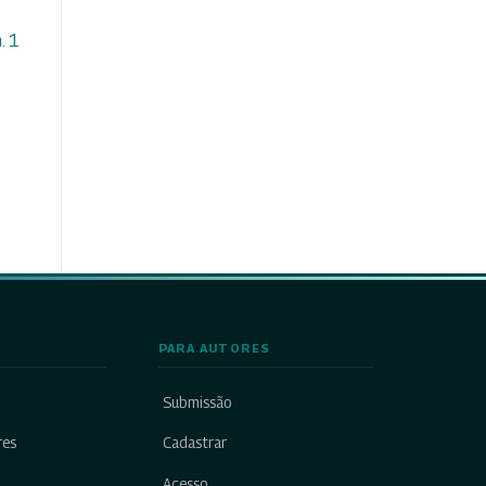
. 1
PARA AUTORES
Submissão
res
Cadastrar
Acesso