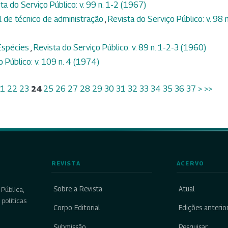
ta do Serviço Público: v. 99 n. 1-2 (1967)
al de técnico de administração
,
Revista do Serviço Público: v. 98 n
Espécies
,
Revista do Serviço Público: v. 89 n. 1-2-3 (1960)
o Público: v. 109 n. 4 (1974)
1
22
23
24
25
26
27
28
29
30
31
32
33
34
35
36
37
>
>>
REVISTA
ACERVO
Sobre a Revista
Atual
Pública,
políticas
Corpo Editorial
Edições anterio
Submissão
Pesquisar