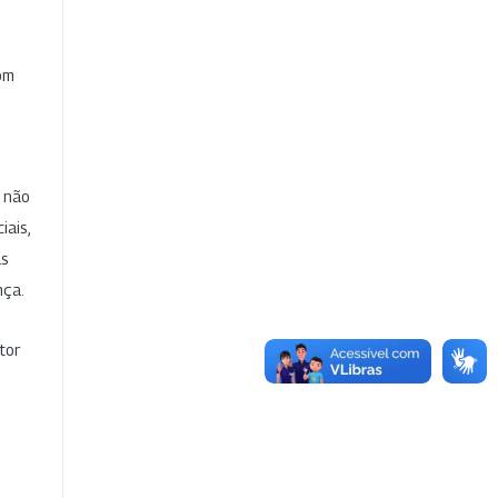
com
e não
iais,
as
nça.
tor