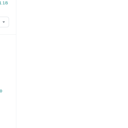
i1.18
do