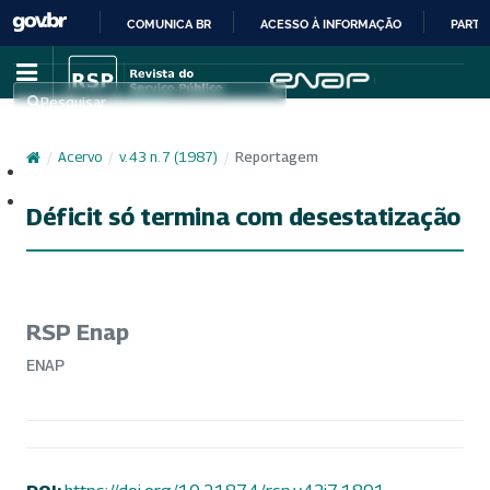
COMUNICA BR
ACESSO À INFORMAÇÃO
PARTI
IR
PARA
Pesquisar
O
CONTEÚDO
/
Acervo
/
v. 43 n. 7 (1987)
/
Reportagem
Cadastro
Acesso
Déficit só termina com desestatização
RSP Enap
ENAP