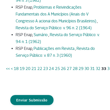
94 n. 3 (1962)
RSP Enap,
Problemas e Reivindicações
Fundamentais dos A Municípios (Anais do V
Congresso A acionai dos Municípios Brasileiros)
,
Revista do Serviço Público: v. 96 n. 2 (1964)
RSP Enap,
Sumário
,
Revista do Serviço Público: v.
94 n. 1 (1962)
RSP Enap,
Publicações em Revista
,
Revista do
Serviço Público: v. 87 n. 3 (1960)
<<
<
18
19
20
21
22
23
24
25
26
27
28
29
30
31
32
33
3
Enviar Submissão