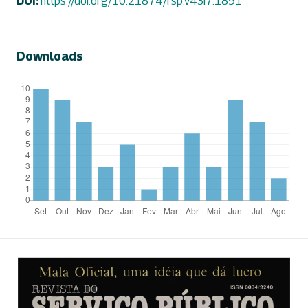
DOI:
https://doi.org/10.21874/rsp.v43i7.1891
Downloads