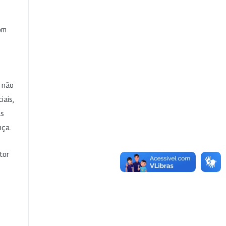
com
e não
iais,
as
nça.
tor