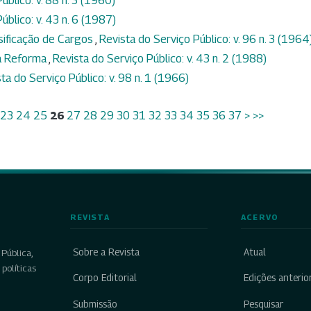
úblico: v. 88 n. 3 (1960)
úblico: v. 43 n. 6 (1987)
sificação de Cargos
,
Revista do Serviço Público: v. 96 n. 3 (1964
da Reforma
,
Revista do Serviço Público: v. 43 n. 2 (1988)
ta do Serviço Público: v. 98 n. 1 (1966)
23
24
25
26
27
28
29
30
31
32
33
34
35
36
37
>
>>
REVISTA
ACERVO
Sobre a Revista
Atual
Pública,
políticas
Corpo Editorial
Edições anterio
Submissão
Pesquisar