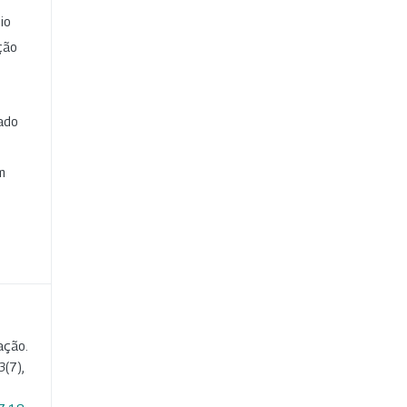
io
ção
cado
e
m
ação.
3
(7),