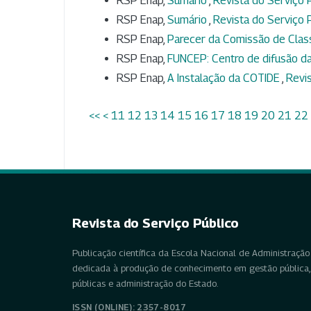
RSP Enap,
Sumário
,
Revista do Serviço P
RSP Enap,
Sumário
,
Revista do Serviço P
RSP Enap,
Parecer da Comissão de Clas
RSP Enap,
FUNCEP: Centro de difusão 
RSP Enap,
A Instalação da COTIDE
,
Revis
<<
<
11
12
13
14
15
16
17
18
19
20
21
22
Revista do Serviço Público
Publicação científica da Escola Nacional de Administração 
dedicada à produção de conhecimento em gestão pública, 
públicas e administração do Estado.
ISSN (ONLINE): 2357-8017