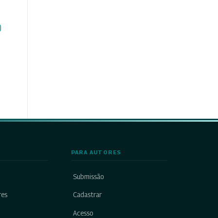
)
PARA AUTORES
Submissão
res
Cadastrar
Acesso