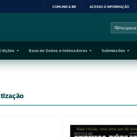
COMUNICA BR
ACESSO À INFORMAÇÃO
IR
PARA
Pesquisar
O
CONTEÚDO
Edições
Base de Dados e Indexadores
Submissões
atização