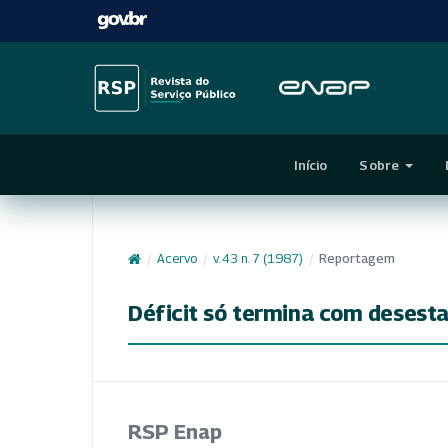
Início
Sobre
/
Acervo
/
v. 43 n. 7 (1987)
/
Reportagem
Déficit só termina com desest
RSP Enap