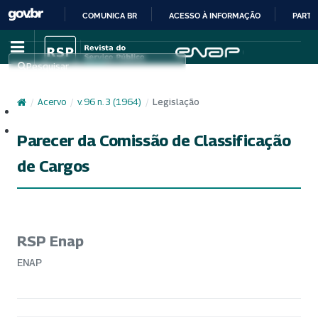
COMUNICA BR
ACESSO À INFORMAÇÃO
PARTI
IR
PARA
Pesquisar
O
CONTEÚDO
/
Acervo
/
v. 96 n. 3 (1964)
/
Legislação
Cadastro
Acesso
Parecer da Comissão de Classificação
de Cargos
RSP Enap
ENAP