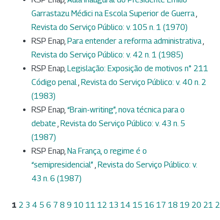
Garrastazu Médici na Escola Superior de Guerra
,
Revista do Serviço Público: v. 105 n. 1 (1970)
RSP Enap,
Para entender a reforma administrativa
,
Revista do Serviço Público: v. 42 n. 1 (1985)
RSP Enap,
Legislação: Exposição de motivos n° 211
Código penal
,
Revista do Serviço Público: v. 40 n. 2
(1983)
RSP Enap,
“Brain-writing”, nova técnica para o
debate
,
Revista do Serviço Público: v. 43 n. 5
(1987)
RSP Enap,
Na França, o regime é o
“semipresidencial”
,
Revista do Serviço Público: v.
43 n. 6 (1987)
1
2
3
4
5
6
7
8
9
10
11
12
13
14
15
16
17
18
19
20
21
2