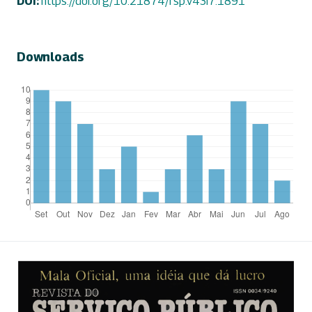
DOI:
https://doi.org/10.21874/rsp.v43i7.1891
Downloads