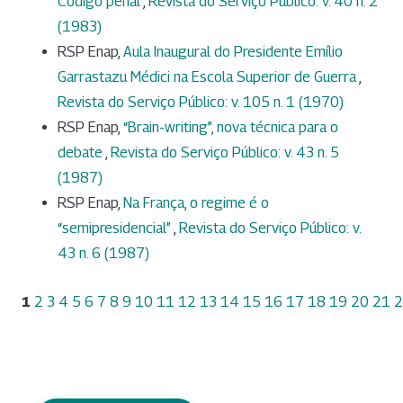
Código penal
,
Revista do Serviço Público: v. 40 n. 2
(1983)
RSP Enap,
Aula Inaugural do Presidente Emílio
Garrastazu Médici na Escola Superior de Guerra
,
Revista do Serviço Público: v. 105 n. 1 (1970)
RSP Enap,
“Brain-writing”, nova técnica para o
debate
,
Revista do Serviço Público: v. 43 n. 5
(1987)
RSP Enap,
Na França, o regime é o
“semipresidencial”
,
Revista do Serviço Público: v.
43 n. 6 (1987)
1
2
3
4
5
6
7
8
9
10
11
12
13
14
15
16
17
18
19
20
21
2