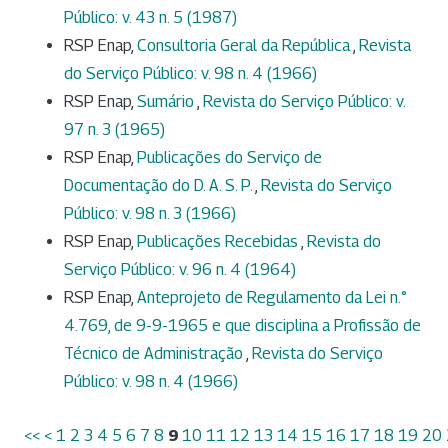
Público: v. 43 n. 5 (1987)
RSP Enap,
Consultoria Geral da República
,
Revista
do Serviço Público: v. 98 n. 4 (1966)
RSP Enap,
Sumário
,
Revista do Serviço Público: v.
97 n. 3 (1965)
RSP Enap,
Publicações do Serviço de
Documentação do D. A. S. P.
,
Revista do Serviço
Público: v. 98 n. 3 (1966)
RSP Enap,
Publicações Recebidas
,
Revista do
Serviço Público: v. 96 n. 4 (1964)
RSP Enap,
Anteprojeto de Regulamento da Lei n.°
4.769, de 9-9-1965 e que disciplina a Profissão de
Técnico de Administração
,
Revista do Serviço
Público: v. 98 n. 4 (1966)
<<
<
1
2
3
4
5
6
7
8
9
10
11
12
13
14
15
16
17
18
19
20