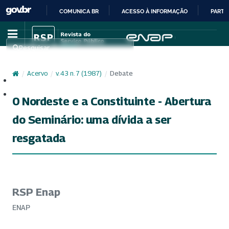
COMUNICA BR
ACESSO À INFORMAÇÃO
PARTI
IR
PARA
Pesquisar
O
CONTEÚDO
/
Acervo
/
v. 43 n. 7 (1987)
/
Debate
Cadastro
Acesso
0 Nordeste e a Constituinte - Abertura
do Seminário: uma dívida a ser
resgatada
RSP Enap
ENAP