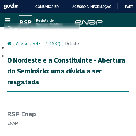
COMUNICA BR
ACESSO À INFORMAÇÃO
PARTI
IR
PARA
Pesquisar
O
CONTEÚDO
/
Acervo
/
v. 43 n. 7 (1987)
/
Debate
Cadastro
Acesso
0 Nordeste e a Constituinte - Abertura
do Seminário: uma dívida a ser
resgatada
RSP Enap
ENAP