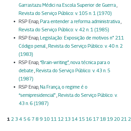
Garrastazu Médici na Escola Superior de Guerra
,
Revista do Serviço Público: v. 105 n. 1 (1970)
RSP Enap,
Para entender a reforma administrativa
,
Revista do Serviço Público: v. 42 n. 1 (1985)
RSP Enap,
Legislação: Exposição de motivos n° 211
Código penal
,
Revista do Serviço Público: v. 40 n. 2
(1983)
RSP Enap,
“Brain-writing”, nova técnica para o
debate
,
Revista do Serviço Público: v. 43 n. 5
(1987)
RSP Enap,
Na França, o regime é o
“semipresidencial”
,
Revista do Serviço Público: v.
43 n. 6 (1987)
1
2
3
4
5
6
7
8
9
10
11
12
13
14
15
16
17
18
19
20
21
2