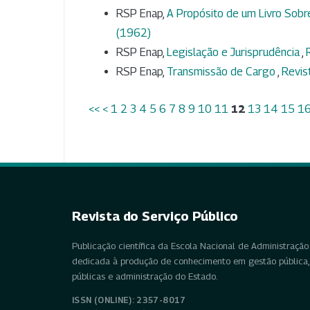
RSP Enap,
A Propósito de um Livro Sob
(1962)
RSP Enap,
Legislação e Jurisprudência
,
RSP Enap,
Transmissão de Cargo
,
Revis
<<
<
1
2
3
4
5
6
7
8
9
10
11
12
13
14
15
1
Revista do Serviço Público
Publicação científica da Escola Nacional de Administração 
dedicada à produção de conhecimento em gestão pública, 
públicas e administração do Estado.
ISSN (ONLINE): 2357-8017