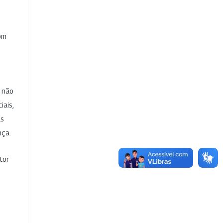
com
e não
iais,
as
nça.
tor