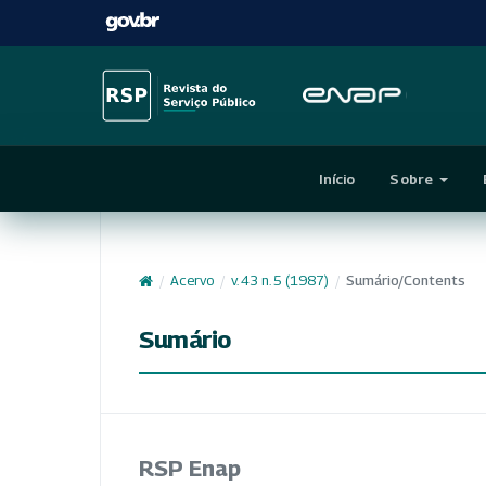
Início
Sobre
/
Acervo
/
v. 43 n. 5 (1987)
/
Sumário/Contents
Sumário
RSP Enap