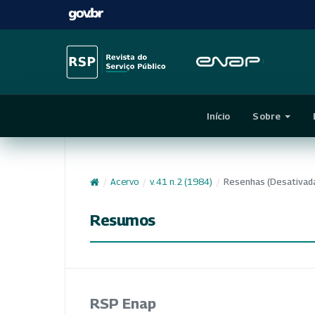
Início
Sobre
/
Acervo
/
v. 41 n. 2 (1984)
/
Resenhas (Desativad
Resumos
RSP Enap