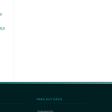
do
iço
PARA AUTORES
Submissão