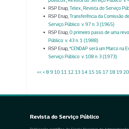
políticos
,
Revista do Serviço Público: v. 
RSP Enap,
Telex
,
Revista do Serviço Públ
RSP Enap,
Transferência da Comissão de
Serviço Público: v. 97 n. 3 (1965)
RSP Enap,
O primeiro passo de uma revo
Público: v. 43 n. 1 (1988)
RSP Enap,
“CENDAP será um Marco na Evo
Serviço Público: v. 108 n. 3 (1973)
<<
<
8
9
10
11
12
13
14
15
16
17
18
19
20
Revista do Serviço Público
Publicação científica da Escola Nacional de Administração 