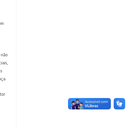
com
e não
iais,
as
nça.
tor