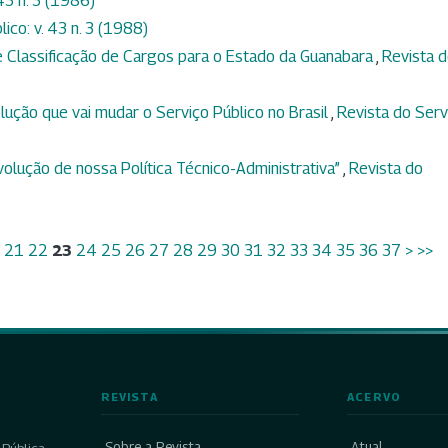
43 n. 3 (1986)
ico: v. 43 n. 3 (1988)
 Classificação de Cargos para o Estado da Guanabara
,
Revista 
lução que vai mudar o Serviço Público no Brasil
,
Revista do Serv
lução de nossa Política Técnico-Administrativa”
,
Revista do
21
22
23
24
25
26
27
28
29
30
31
32
33
34
35
36
37
>
>>
REVISTA
ACERVO
Sobre a Revista
Atual
Pública,