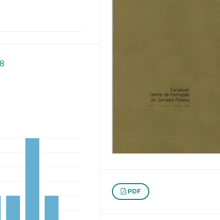
28
PDF