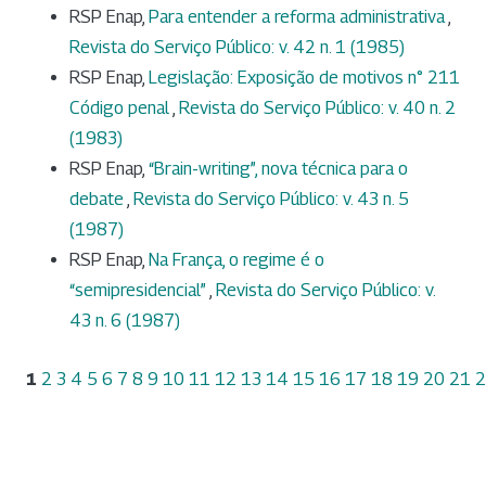
RSP Enap,
Para entender a reforma administrativa
,
Revista do Serviço Público: v. 42 n. 1 (1985)
RSP Enap,
Legislação: Exposição de motivos n° 211
Código penal
,
Revista do Serviço Público: v. 40 n. 2
(1983)
RSP Enap,
“Brain-writing”, nova técnica para o
debate
,
Revista do Serviço Público: v. 43 n. 5
(1987)
RSP Enap,
Na França, o regime é o
“semipresidencial”
,
Revista do Serviço Público: v.
43 n. 6 (1987)
1
2
3
4
5
6
7
8
9
10
11
12
13
14
15
16
17
18
19
20
21
2