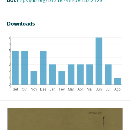
DOI:
https://doi.org/10.21874/rsp.v41i2.2128
Downloads