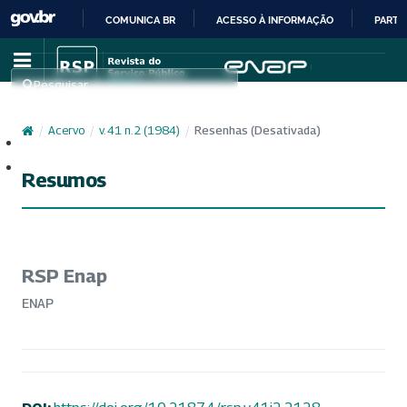
COMUNICA BR
ACESSO À INFORMAÇÃO
PARTI
IR
PARA
Pesquisar
O
CONTEÚDO
/
Acervo
/
v. 41 n. 2 (1984)
/
Resenhas (Desativada)
Cadastro
Acesso
Resumos
RSP Enap
ENAP