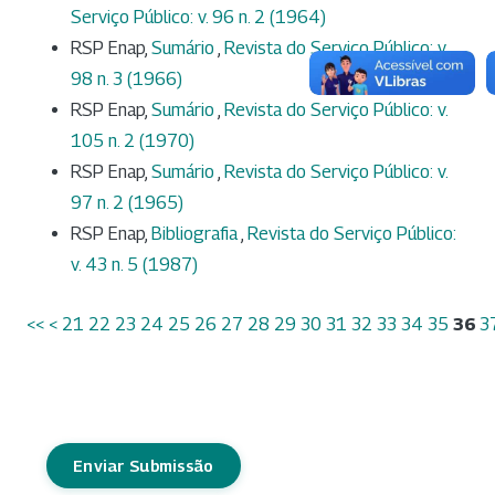
Serviço Público: v. 96 n. 2 (1964)
RSP Enap,
Sumário
,
Revista do Serviço Público: v.
98 n. 3 (1966)
RSP Enap,
Sumário
,
Revista do Serviço Público: v.
105 n. 2 (1970)
RSP Enap,
Sumário
,
Revista do Serviço Público: v.
97 n. 2 (1965)
RSP Enap,
Bibliografia
,
Revista do Serviço Público:
v. 43 n. 5 (1987)
<<
<
21
22
23
24
25
26
27
28
29
30
31
32
33
34
35
36
3
Enviar Submissão