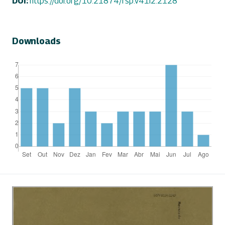
DOI:
https://doi.org/10.21874/rsp.v41i2.2128
Downloads