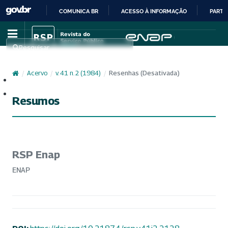
COMUNICA BR
ACESSO À INFORMAÇÃO
PARTI
IR
PARA
Pesquisar
O
CONTEÚDO
/
Acervo
/
v. 41 n. 2 (1984)
/
Resenhas (Desativada)
Cadastro
Acesso
Resumos
RSP Enap
ENAP