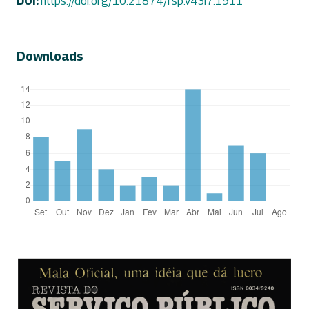
DOI:
https://doi.org/10.21874/rsp.v43i7.1911
Downloads