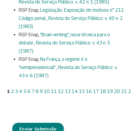
Revista do Serviço Público: v. 42 n. 1 (1985)
RSP Enap,
Legislação: Exposição de motivos n° 211
Código penal
,
Revista do Serviço Público: v. 40 n. 2
(1983)
RSP Enap,
“Brain-writing”, nova técnica para o
debate
,
Revista do Serviço Público: v. 43 n. 5
(1987)
RSP Enap,
Na França, o regime é o
“semipresidencial”
,
Revista do Serviço Público: v.
43 n. 6 (1987)
1
2
3
4
5
6
7
8
9
10
11
12
13
14
15
16
17
18
19
20
21
2
Enviar Submissão