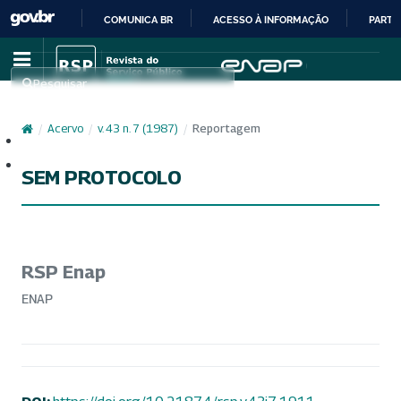
COMUNICA BR
ACESSO À INFORMAÇÃO
PARTI
IR
PARA
Pesquisar
O
CONTEÚDO
/
Acervo
/
v. 43 n. 7 (1987)
/
Reportagem
Cadastro
Acesso
SEM PROTOCOLO
RSP Enap
ENAP