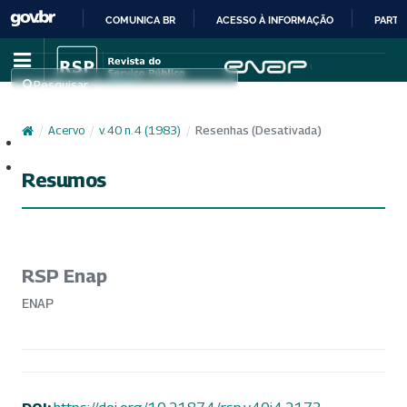
COMUNICA BR
ACESSO À INFORMAÇÃO
PARTI
IR
PARA
Pesquisar
O
CONTEÚDO
/
Acervo
/
v. 40 n. 4 (1983)
/
Resenhas (Desativada)
Cadastro
Acesso
Resumos
RSP Enap
ENAP