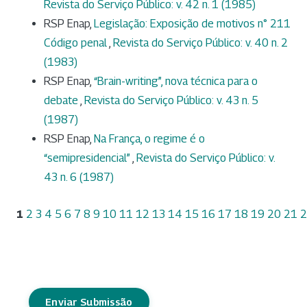
Revista do Serviço Público: v. 42 n. 1 (1985)
RSP Enap,
Legislação: Exposição de motivos n° 211
Código penal
,
Revista do Serviço Público: v. 40 n. 2
(1983)
RSP Enap,
“Brain-writing”, nova técnica para o
debate
,
Revista do Serviço Público: v. 43 n. 5
(1987)
RSP Enap,
Na França, o regime é o
“semipresidencial”
,
Revista do Serviço Público: v.
43 n. 6 (1987)
1
2
3
4
5
6
7
8
9
10
11
12
13
14
15
16
17
18
19
20
21
2
Enviar Submissão