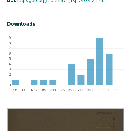
DOI:
https://doi.org/10.21874/rsp.v40i4.2173
Downloads