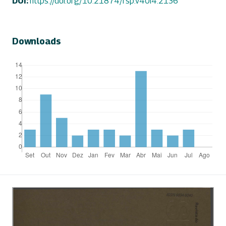
DOI:
https://doi.org/10.21874/rsp.v40i4.2136
Downloads