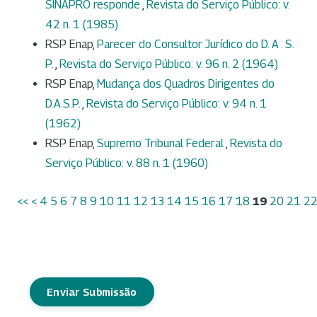
SINAPRO responde
,
Revista do Serviço Público: v.
42 n. 1 (1985)
RSP Enap,
Parecer do Consultor Jurídico do D. A . S.
P.
,
Revista do Serviço Público: v. 96 n. 2 (1964)
RSP Enap,
Mudança dos Quadros Dirigentes do
D.A.S.P.
,
Revista do Serviço Público: v. 94 n. 1
(1962)
RSP Enap,
Supremo Tribunal Federal
,
Revista do
Serviço Público: v. 88 n. 1 (1960)
<<
<
4
5
6
7
8
9
10
11
12
13
14
15
16
17
18
19
20
21
2
Enviar Submissão