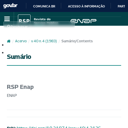
COMUNICA BR
ACESSO À INFORMAÇÃO
PARTI
IR
PARA
Pesquisar
O
CONTEÚDO
/
Acervo
/
v. 40 n. 4 (1983)
/
Sumário/Contents
Cadastro
Acesso
Sumário
RSP Enap
ENAP