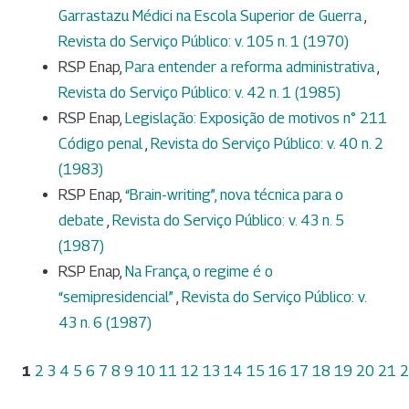
Garrastazu Médici na Escola Superior de Guerra
,
Revista do Serviço Público: v. 105 n. 1 (1970)
RSP Enap,
Para entender a reforma administrativa
,
Revista do Serviço Público: v. 42 n. 1 (1985)
RSP Enap,
Legislação: Exposição de motivos n° 211
Código penal
,
Revista do Serviço Público: v. 40 n. 2
(1983)
RSP Enap,
“Brain-writing”, nova técnica para o
debate
,
Revista do Serviço Público: v. 43 n. 5
(1987)
RSP Enap,
Na França, o regime é o
“semipresidencial”
,
Revista do Serviço Público: v.
43 n. 6 (1987)
1
2
3
4
5
6
7
8
9
10
11
12
13
14
15
16
17
18
19
20
21
2