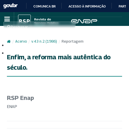
COMUNICA BR
ACESSO À INFORMAÇÃO
PARTI
IR
PARA
Pesquisar
O
CONTEÚDO
/
Acervo
/
v. 43 n. 2 (1986)
/
Reportagem
Cadastro
Acesso
Enfim, a reforma mais autêntica do
século.
RSP Enap
ENAP