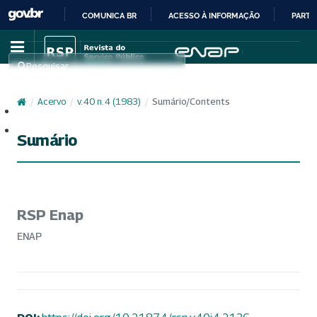
COMUNICA BR
ACESSO À INFORMAÇÃO
PARTI
IR
PARA
Pesquisar
O
CONTEÚDO
/
Acervo
/
v. 40 n. 4 (1983)
/
Sumário/Contents
Cadastro
Acesso
Sumário
RSP Enap
ENAP