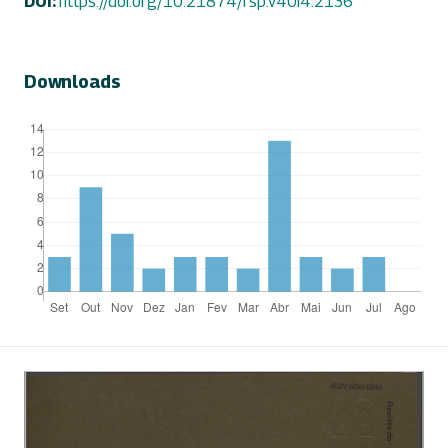
DOI:
https://doi.org/10.21874/rsp.v40i4.2136
Downloads