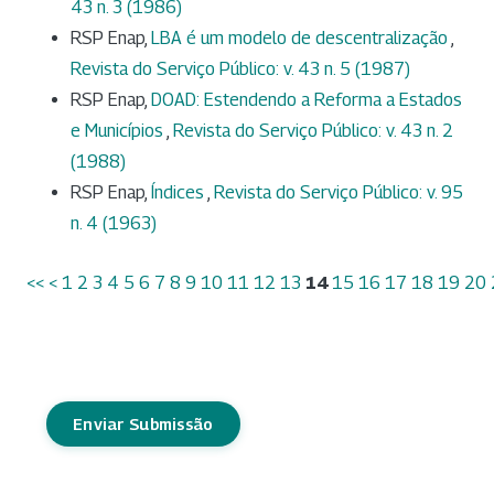
43 n. 3 (1986)
RSP Enap,
LBA é um modelo de descentralização
,
Revista do Serviço Público: v. 43 n. 5 (1987)
RSP Enap,
DOAD: Estendendo a Reforma a Estados
e Municípios
,
Revista do Serviço Público: v. 43 n. 2
(1988)
RSP Enap,
Índices
,
Revista do Serviço Público: v. 95
n. 4 (1963)
<<
<
1
2
3
4
5
6
7
8
9
10
11
12
13
14
15
16
17
18
19
20
Enviar Submissão