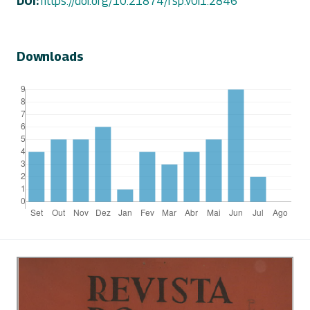
DOI:
https://doi.org/10.21874/rsp.v0i1.2846
Downloads