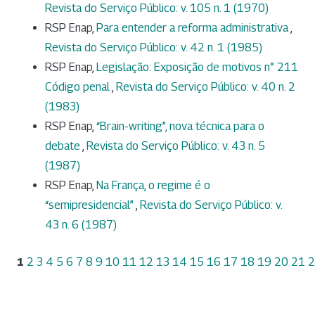
Revista do Serviço Público: v. 105 n. 1 (1970)
RSP Enap,
Para entender a reforma administrativa
,
Revista do Serviço Público: v. 42 n. 1 (1985)
RSP Enap,
Legislação: Exposição de motivos n° 211
Código penal
,
Revista do Serviço Público: v. 40 n. 2
(1983)
RSP Enap,
“Brain-writing”, nova técnica para o
debate
,
Revista do Serviço Público: v. 43 n. 5
(1987)
RSP Enap,
Na França, o regime é o
“semipresidencial”
,
Revista do Serviço Público: v.
43 n. 6 (1987)
1
2
3
4
5
6
7
8
9
10
11
12
13
14
15
16
17
18
19
20
21
2