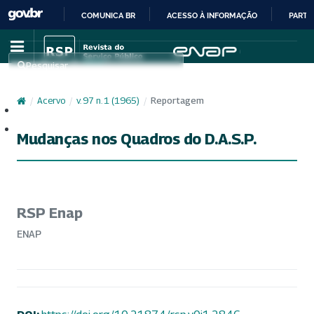
COMUNICA BR
ACESSO À INFORMAÇÃO
PARTI
IR
PARA
Pesquisar
O
CONTEÚDO
/
Acervo
/
v. 97 n. 1 (1965)
/
Reportagem
Cadastro
Acesso
Mudanças nos Quadros do D.A.S.P.
RSP Enap
ENAP