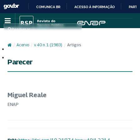
COMUNICA BR
ACESSO À INFORMAÇÃO
PARTI
IR
PARA
Pesquisar
O
CONTEÚDO
/
Acervo
/
v. 40 n. 1 (1983)
/
Artigos
Cadastro
Acesso
Parecer
Miguel Reale
ENAP