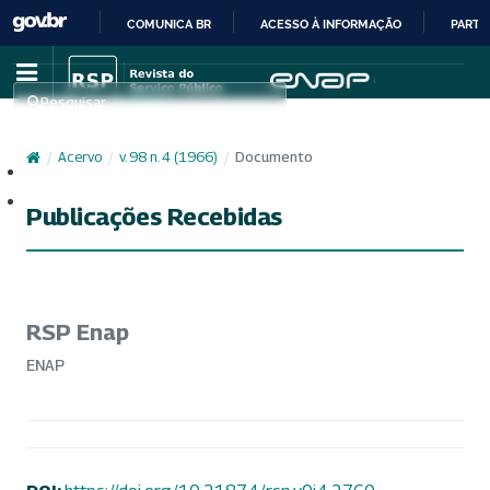
COMUNICA BR
ACESSO À INFORMAÇÃO
PARTI
IR
PARA
Pesquisar
O
CONTEÚDO
/
Acervo
/
v. 98 n. 4 (1966)
/
Documento
Cadastro
Acesso
Publicações Recebidas
RSP Enap
ENAP