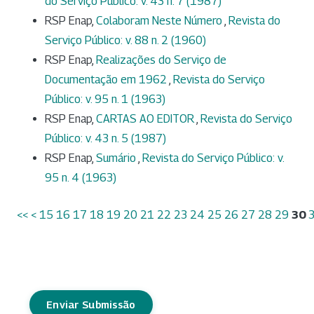
do Serviço Público: v. 43 n. 7 (1987)
RSP Enap,
Colaboram Neste Número
,
Revista do
Serviço Público: v. 88 n. 2 (1960)
RSP Enap,
Realizações do Serviço de
Documentação em 1962
,
Revista do Serviço
Público: v. 95 n. 1 (1963)
RSP Enap,
CARTAS AO EDITOR
,
Revista do Serviço
Público: v. 43 n. 5 (1987)
RSP Enap,
Sumário
,
Revista do Serviço Público: v.
95 n. 4 (1963)
<<
<
15
16
17
18
19
20
21
22
23
24
25
26
27
28
29
30
Enviar Submissão