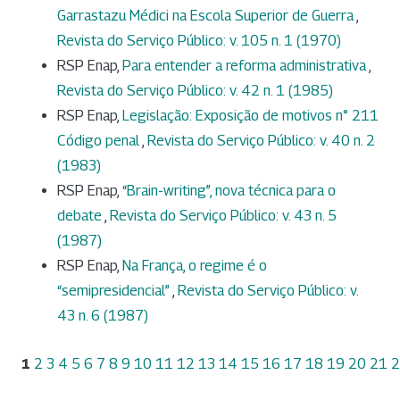
Garrastazu Médici na Escola Superior de Guerra
,
Revista do Serviço Público: v. 105 n. 1 (1970)
RSP Enap,
Para entender a reforma administrativa
,
Revista do Serviço Público: v. 42 n. 1 (1985)
RSP Enap,
Legislação: Exposição de motivos n° 211
Código penal
,
Revista do Serviço Público: v. 40 n. 2
(1983)
RSP Enap,
“Brain-writing”, nova técnica para o
debate
,
Revista do Serviço Público: v. 43 n. 5
(1987)
RSP Enap,
Na França, o regime é o
“semipresidencial”
,
Revista do Serviço Público: v.
43 n. 6 (1987)
1
2
3
4
5
6
7
8
9
10
11
12
13
14
15
16
17
18
19
20
21
2