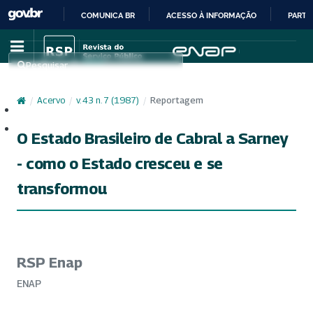
COMUNICA BR
ACESSO À INFORMAÇÃO
PARTI
IR
PARA
Pesquisar
O
CONTEÚDO
/
Acervo
/
v. 43 n. 7 (1987)
/
Reportagem
Cadastro
Acesso
O Estado Brasileiro de Cabral a Sarney
- como o Estado cresceu e se
transformou
RSP Enap
ENAP