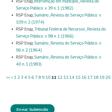
RSP Enap,
Intervenção em município
,
Revista do
Serviço Público: v. 39 n. 1 (1982)
RSP Enap,
Sumário
,
Revista do Serviço Público: v.
109 n. 2 (1974)
RSP Enap,
Tribunal Federai de Recursos
,
Revista do
Serviço Público: v. 98 n. 1 (1966)
RSP Enap,
Sumário
,
Revista do Serviço Público: v.
96 n. 2 (1964)
RSP Enap,
Sumário
,
Revista do Serviço Público: v.
40 n. 1 (1983)
<<
<
1
2
3
4
5
6
7
8
9
10
11
12
13
14
15
16
17
18
19
20
Enviar Submissão