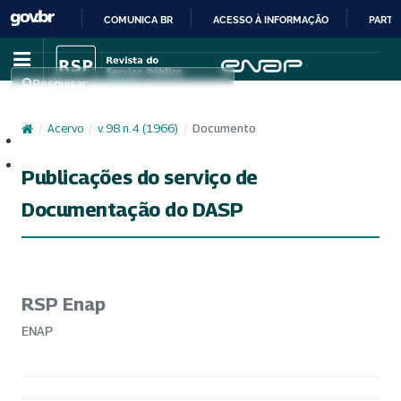
COMUNICA BR
ACESSO À INFORMAÇÃO
PARTI
IR
PARA
Pesquisar
O
CONTEÚDO
/
Acervo
/
v. 98 n. 4 (1966)
/
Documento
Cadastro
Acesso
Publicações do serviço de
Documentação do DASP
RSP Enap
ENAP