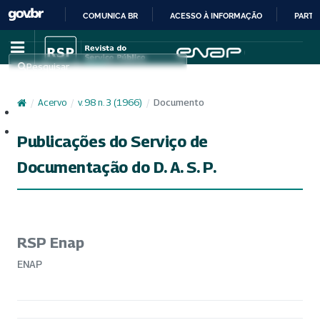
COMUNICA BR
ACESSO À INFORMAÇÃO
PARTI
IR
PARA
Pesquisar
O
CONTEÚDO
/
Acervo
/
v. 98 n. 3 (1966)
/
Documento
Cadastro
Acesso
Publicações do Serviço de
Documentação do D. A. S. P.
RSP Enap
ENAP