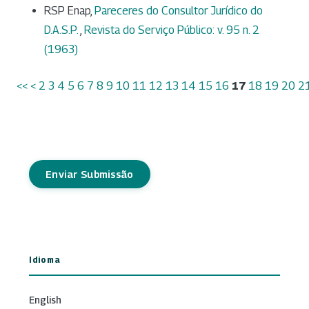
RSP Enap,
Pareceres do Consultor Jurídico do
D.A.S.P.
,
Revista do Serviço Público: v. 95 n. 2
(1963)
<<
<
2
3
4
5
6
7
8
9
10
11
12
13
14
15
16
17
18
19
20
2
Enviar Submissão
Idioma
English