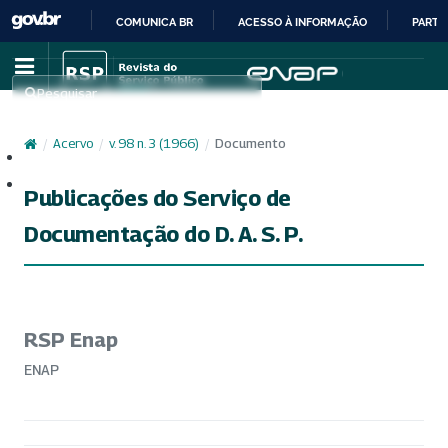
COMUNICA BR
ACESSO À INFORMAÇÃO
PARTI
IR
PARA
Pesquisar
O
CONTEÚDO
/
Acervo
/
v. 98 n. 3 (1966)
/
Documento
Cadastro
Acesso
Publicações do Serviço de
Documentação do D. A. S. P.
RSP Enap
ENAP