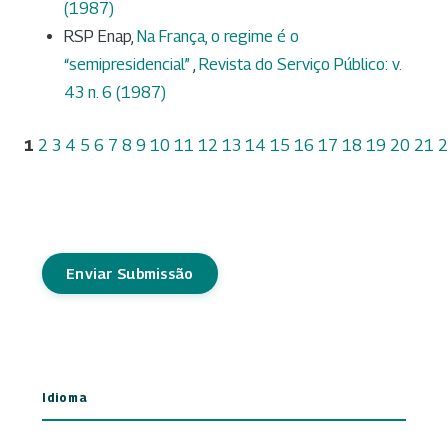
(1987)
RSP Enap,
Na França, o regime é o
“semipresidencial”
,
Revista do Serviço Público: v.
43 n. 6 (1987)
1
2
3
4
5
6
7
8
9
10
11
12
13
14
15
16
17
18
19
20
21
2
Enviar Submissão
Idioma