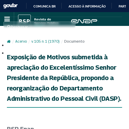
COMUNICA BR
ACESSO À INFORMAÇÃO
PARTI
IR
PARA
Pesquisar
O
CONTEÚDO
/
Acervo
/
v. 105 n. 1 (1970)
/
Documento
Cadastro
Acesso
Exposição de Motivos submetida à
apreciação do Excelentíssimo Senhor
Presidente da República, propondo a
reorganização do Departamento
Administrativo do Pessoal Civil (DASP).
RSP Enap