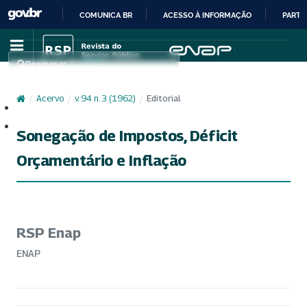
COMUNICA BR
ACESSO À INFORMAÇÃO
PARTI
IR
PARA
Pesquisar
O
CONTEÚDO
/
Acervo
/
v. 94 n. 3 (1962)
/
Editorial
Cadastro
Acesso
Sonegação de Impostos, Déficit
Orçamentário e Inflação
RSP Enap
ENAP