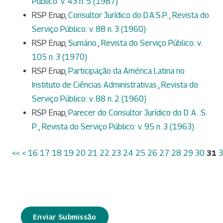
Público: v. 43 n. 5 (1987)
RSP Enap,
Consultor Jurídico do D.A.S.P.
,
Revista do
Serviço Público: v. 88 n. 3 (1960)
RSP Enap,
Sumário
,
Revista do Serviço Público: v.
105 n. 3 (1970)
RSP Enap,
Participação da América Latina no
Instituto de Ciências Administrativas
,
Revista do
Serviço Público: v. 88 n. 2 (1960)
RSP Enap,
Parecer do Consultor Jurídico do D. A . S.
P.
,
Revista do Serviço Público: v. 95 n. 3 (1963)
<<
<
16
17
18
19
20
21
22
23
24
25
26
27
28
29
30
31
Enviar Submissão