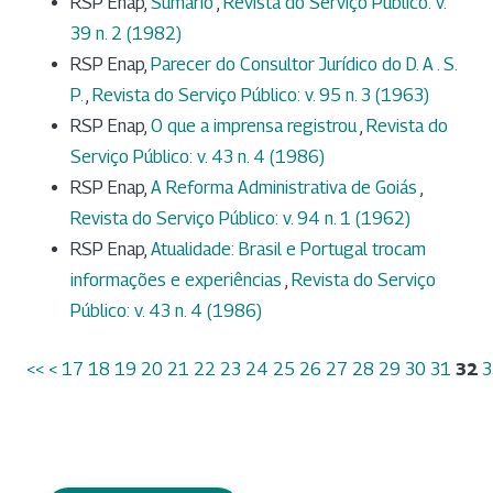
RSP Enap,
Sumário
,
Revista do Serviço Público: v.
39 n. 2 (1982)
RSP Enap,
Parecer do Consultor Jurídico do D. A . S.
P.
,
Revista do Serviço Público: v. 95 n. 3 (1963)
RSP Enap,
O que a imprensa registrou
,
Revista do
Serviço Público: v. 43 n. 4 (1986)
RSP Enap,
A Reforma Administrativa de Goiás
,
Revista do Serviço Público: v. 94 n. 1 (1962)
RSP Enap,
Atualidade: Brasil e Portugal trocam
informações e experiências
,
Revista do Serviço
Público: v. 43 n. 4 (1986)
<<
<
17
18
19
20
21
22
23
24
25
26
27
28
29
30
31
32
3