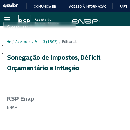
COMUNICA BR
ACESSO À INFORMAÇÃO
PARTI
IR
PARA
Pesquisar
O
CONTEÚDO
/
Acervo
/
v. 94 n. 3 (1962)
/
Editorial
Cadastro
Acesso
Sonegação de Impostos, Déficit
Orçamentário e Inflação
RSP Enap
ENAP