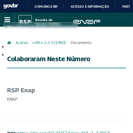
COMUNICA BR
ACESSO À INFORMAÇÃO
PARTI
IR
PARA
Pesquisar
O
CONTEÚDO
/
Acervo
/
v. 89 n. 1-2-3 (1960)
/
Documento
Cadastro
Acesso
Colaboraram Neste Número
RSP Enap
ENAP