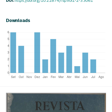
DOI:
https://doi.org/10.21874/rsp.v0i1-2-3.3061
Downloads