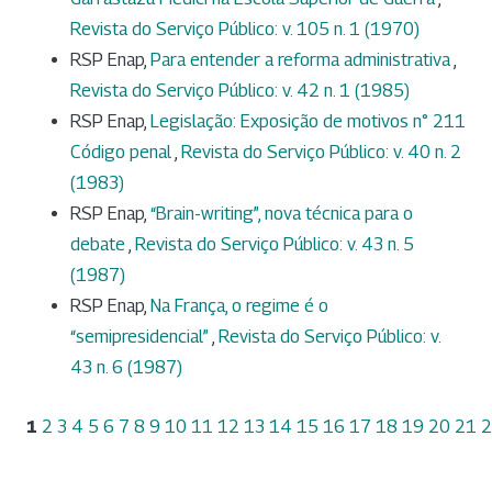
Revista do Serviço Público: v. 105 n. 1 (1970)
RSP Enap,
Para entender a reforma administrativa
,
Revista do Serviço Público: v. 42 n. 1 (1985)
RSP Enap,
Legislação: Exposição de motivos n° 211
Código penal
,
Revista do Serviço Público: v. 40 n. 2
(1983)
RSP Enap,
“Brain-writing”, nova técnica para o
debate
,
Revista do Serviço Público: v. 43 n. 5
(1987)
RSP Enap,
Na França, o regime é o
“semipresidencial”
,
Revista do Serviço Público: v.
43 n. 6 (1987)
1
2
3
4
5
6
7
8
9
10
11
12
13
14
15
16
17
18
19
20
21
2