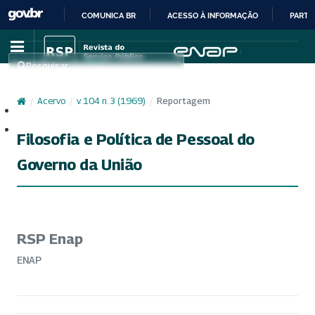
COMUNICA BR
ACESSO À INFORMAÇÃO
PARTI
IR
PARA
Pesquisar
O
CONTEÚDO
/
Acervo
/
v. 104 n. 3 (1969)
/
Reportagem
Cadastro
Acesso
Filosofia e Política de Pessoal do
Governo da União
RSP Enap
ENAP